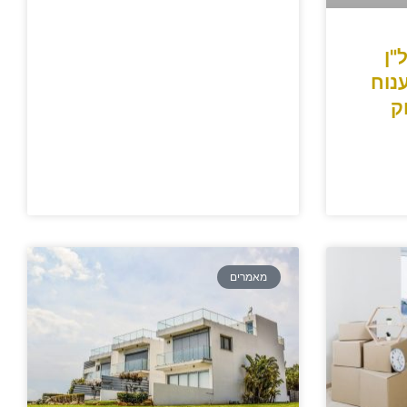
"ן
202: פיענוח
ק
מאמרים