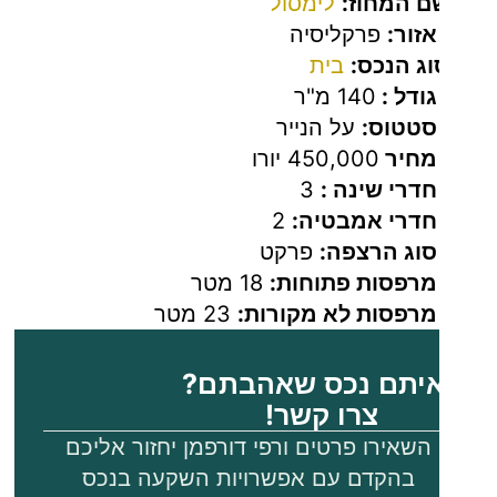
ם המחוז:
לימסול
משפחתי.
אזור:
פרקליסיה
חדר שינה ראשי
וג הנכס:
בית
עם חדר רחצה
גודל :
140 מ"ר
סטטוס:
על הנייר
צמוד ומרפסת
מחיר
450,000 יורו
פרטית.
חדרי שינה :
3
מיקום:
חדרי אמבטיה:
2
סוג הרצפה:
פרקט
לימסול היא עיר
מרפסות פתוחות:
18 מטר
חוף בדרום
מרפסות לא מקורות:
23 מטר
קפריסין
ומשמשת כנמל
יתם נכס שאהבתם?
הראשי
צרו קשר!
למטענים
השאירו פרטים ורפי דורפמן יחזור אליכם
המגיעים
בהקדם עם אפשרויות השקעה בנכס