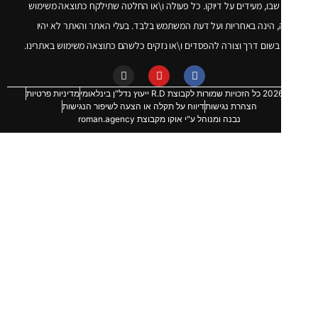
שבו, מעידים על דיוקו. כל פעולה ו\או החלטה שתילקח כתוצאה משימוש
 הינה באחריות ועל דעת המשתמש בלבד. בעלי האתר והאתר לא יהיו
שום דרך וצורה להפסדים ו\או נזקים כלשהם כתוצאה משימוש באתרינו.
מדיניות פרטיות
הצהרת נגישות
דיווח על תקלה או הצעה לשיפור הנגישות
נבנה ומנוהל ע"י אוקו מקבוצת roman.agency