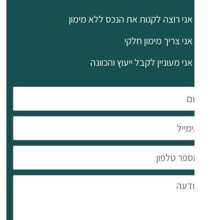
למדינה. בעיר
יש מרינה
אני רוצה לקנות את הנכס ללא מימון
וטיילת, מרכז
אני צריך מימון חלקי
עסקים וקניות
אני מעוניין לקבל ייעוץ והכוונה
(כולל My
Mall). אתר
הנופש סנט
רפאל ממוקם
במרחק קצר
לאורך החוף.