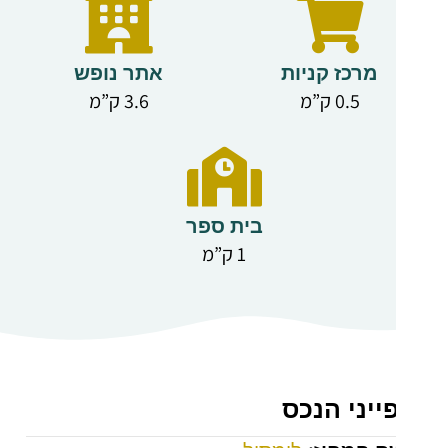
ספר.
קומת קרקע:
מרכז קניות
אתר נופש
אזור
0.5 ק”מ
3.6 ק”מ
מגורים/אוכל
ומטבח בחלל
פתוח.
שירותי אורחים.
בית ספר
יציאה מהסלון
1 ק”מ
לוורנדה מקורה
חלקית ולגינה.
קומה ראשונה:
שלושה חדרי
שינה זוגיים.
יני הנכס
חדר רחצה