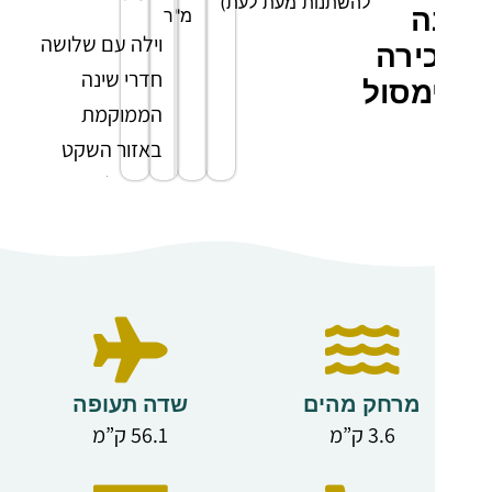
להשתנות מעת לעת)
ה
מ"ר
וילה עם שלושה
ירה
חדרי שינה
מסול
הממוקמת
באזור השקט
פארקליסיה
בלימסול, עם
גישה נוחה
למרכז העיר
ובמרחק נסיעה
קצר משירותים
מקומיים כגון
מרחק מהים
שדה תעופה
סופרמרקטים,
3.6 ק”מ
56.1 ק”מ
מסעדות ובתי