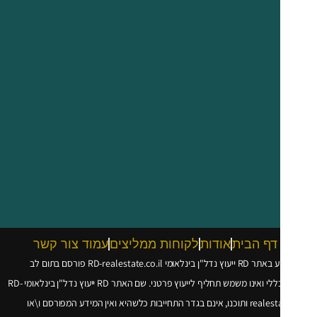
דף הבית
אודות
לקוחות ממליצים
עמוד צור קשר
עוץ נדל"ן בינלאומי
RD-realestate.co.il
פורסם בתום לב
 ואינו משמש תחליף לייעוץ פרטני. שם האתר RD ייעוץ נדל"ן בינלאומי
RD-
realesta
ותוכנו, אינם בגדר התחייבות כלשהיא ואין המידע המפורסם ו\או