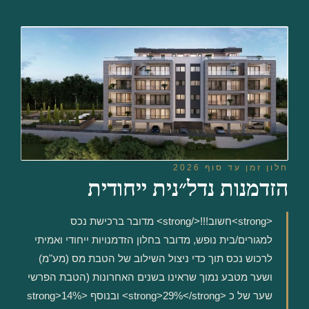
לתוכן
חלון זמן עד סוף 2026
הזדמנות נדל״נית ייחודית
<strong>חשוב!!!</strong> מדובר ברכישת נכס
למגורים/בית נופש, מדובר בחלון הזדמנויות ייחודי ואמיתי
לרכוש נכס תוך כדי ניצול השילוב של הטבת מס (מע"מ)
ושער מטבע נמוך שראינו בשנים האחרונות (הטבת הפרשי
שער של כ <strong>29%</strong> ובנוסף <strong>14%