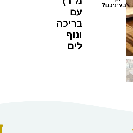
מ"ר)
בעיניכם?
עם
בריכה
ונוף
לים