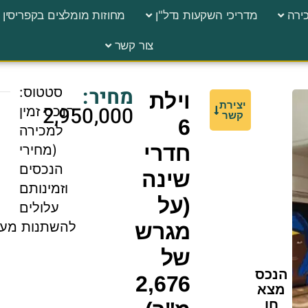
ירה
מדריכי השקעות נדל"ן
מחוזות מומלצים בקפריסין
צור קשר
מחיר:
סטטוס:
וילת
יצירת
2,950,000
הנכס זמין
קשר
6
למכירה
חדרי
(מחירי
הנכסים
שינה
וזמינותם
(על
עלולים
להשתנות מעת
מגרש
של
הנכס
2,676
מצא
חן