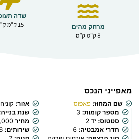
שדה תעופ
15 ק"מ ק”מ
מרחק מהים
8 ק"מ ק”מ
מאפייני הנכס
שם המחוז:
פאפוס
אזור:
קוניה
מספר קומות:
3
שנת בנייה:
סטטוס:
יד 2
מחיר
50,000
חדרי אמבטיה:
6
שירותים:
6
סוג הרצפה:
אירחים ופרקט
חניה:
7