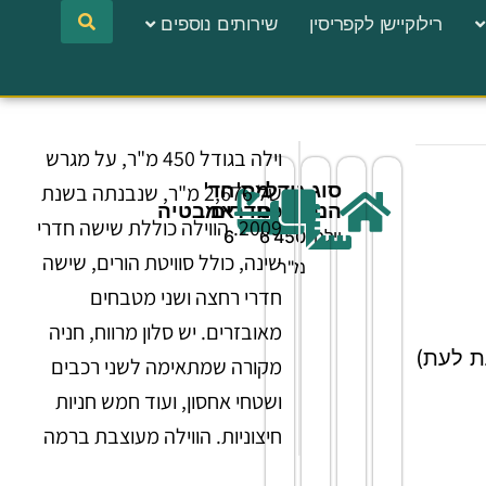
רילוקיישן לקפריסין
שירותים נוספים
וילה בגודל 450 מ"ר, על מגרש
סוג
גודל
מס'
חד'
של 2,676 מ"ר, שנבנתה בשנת
הנכס
הנכס
חדרים
אמבטיה
2009. הווילה כוללת שישה חדרי
וילה
450
6
6
שינה, כולל סוויטת הורים, שישה
מ"ר
חדרי רחצה ושני מטבחים
מאובזרים. יש סלון מרווח, חניה
 לעת)
מקורה שמתאימה לשני רכבים
ושטחי אחסון, ועוד חמש חניות
חיצוניות. הווילה מעוצבת ברמה
גבוהה וכוללת נוף לים, הרים