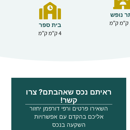
שירות/חדר עוזרת. הווילה
ממוקמת בשכונה שקטה
ר נופש
ובטוחה, 4 ק"מ ממרכז העיר, 8
בית ספר
ק"מ מהחוף ו-15 ק"מ משדה
4 ק"מ ק”מ
התעופה של פאפוס.
מאפיינים עיקריים:
שישה חדרי שינה
שישה חדרי רחצה
שני מטבחים מאובזרים
ראיתם נכס שאהבתם? צרו
סלון מרווח
קשר!
חניה מקורה שמתאימה לשני
השאירו פרטים ורפי דורפמן יחזור
רכבים ושטחי אחסון, ועוד חמש
אליכם בהקדם עם אפשרויות
חניות חיצוניות
השקעה בנכס