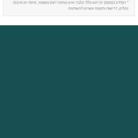
* המידע במסמך זה הוא כללי בלבד ואינו מהווה ייעוץ משפטי, מיסויי או פיננסי.
נהלים, דרישות ותקנות עשויים להשתנות.