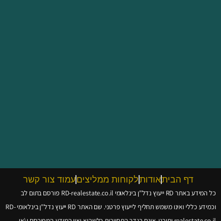
דף הבית
אודות
לקוחות ממליצים
עמוד צור קשר
כל המידע באתר RD ייעוץ נדל"ן בינלאומי
RD-realestate.co.il
פורסם בתום לב
וכמידע כללי ואינו משמש תחליף לייעוץ פרטני. שם האתר RD ייעוץ נדל"ן בינלאומי
RD-
realestate.co.il
ותוכנו, אינם בגדר התחייבות כלשהיא ואין המידע המפורסם ו\או