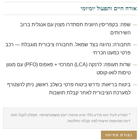
אורח חיים ותפעול יומיומי
שפה: בקפריסין היוונית תסתדרו מצוין עם אנגלית ברוב
השירותים
תחבורה: נהיגה בצד שמאל. תחבורה ציבורית מוגבלת — רכב
פרטי כמעט הכרחי
שדות תעופה: לרנקה (LCA) המרכזי + פאפוס (PFO) עם מגוון
טיסות לואו-קוסט
ביטוח בריאות: נדרש ביטוח פרטי בשלב ראשון, ניתן להצטרף
למערכת הציבורית לאחר קבלת תושבות
* המידע לעיל הוא מידע כללי ואינו מהווה ייעוץ משפטי/מיסויי. מומלץ לקבל חוות
דעת מותאמת אישית לפני קבלת החלטות.
נקודת פתיחה