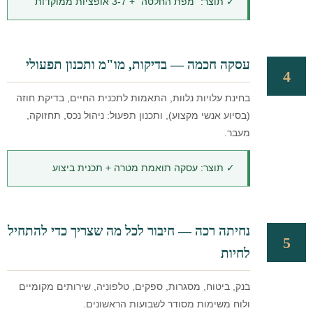
✓ תוצר: "מפת החלטה" + 3-7 אופציות ממוקדות
עסקה חכמה — בדיקות, מו"מ ותכנון תפעולי
4
בחינת עלויות נלוות, התאמות לתכנית החיים, בדיקת חוזה
(בסיוע אנשי מקצוע), ותכנון תפעול: ניהול נכס, תחזוקה,
מעבר.
✓ תוצר: עסקה תואמת מטרה + תכנית ביצוע
נחיתה רכה — חיבור לכל מה שצריך כדי להתחיל
5
לחיות
בנק, ביטוח, מסגרות, ספקים, טלפוניה, שירותים מקומיים
ולוח משימות מסודר לשבועות הראשונים.