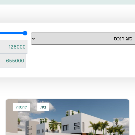
בית
לרנקה