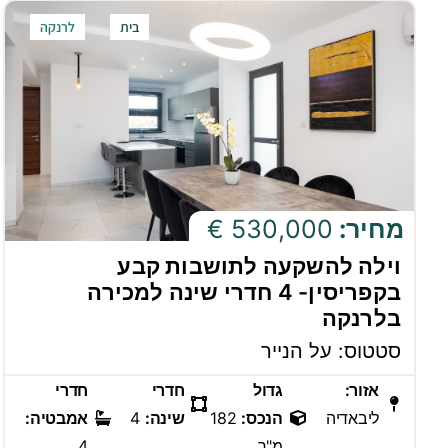
בית
לרנקה
מחיר:
530,000 €
וילה להשקעה לתושבות קבע
בקפריסין- 4 חדרי שינה למכירה
בלרנקה
סטטוס: על הנייר
אזור:
גדול
חדרי
חדרי
ליבאדיה
הנכס:
182
שינה:
4
אמבטיה:
מ"ר
4