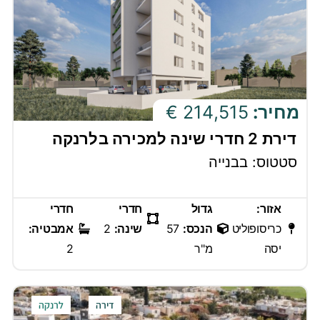
מחיר:
214,515 €
דירת 2 חדרי שינה למכירה בלרנקה
סטטוס: בבנייה
אזור:
גדול
חדרי
חדרי
כריסופוליט
הנכס:
57
שינה:
2
אמבטיה:
יסה
מ"ר
2
דירה
לרנקה