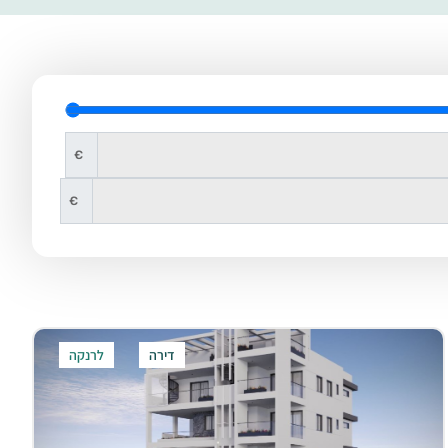
€
€
דירה
לרנקה