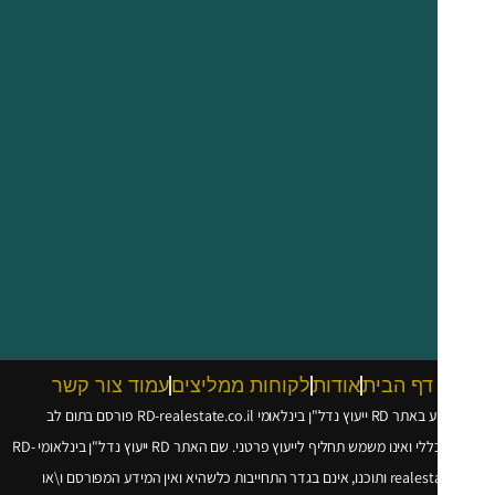
דף הבית
אודות
לקוחות ממליצים
עמוד צור קשר
עוץ נדל"ן בינלאומי
RD-realestate.co.il
פורסם בתום לב
 ואינו משמש תחליף לייעוץ פרטני. שם האתר RD ייעוץ נדל"ן בינלאומי
RD-
realesta
ותוכנו, אינם בגדר התחייבות כלשהיא ואין המידע המפורסם ו\או