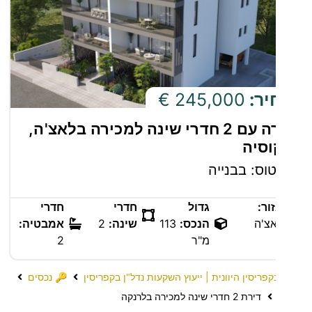
שהופך את
הדירה
להשקעה
מצוינת כבית
מגורים או
יר:
245,000 €
נכס להשכרה
דירה עם 2 חדרי שינה למכירה בלאצ'ה,
לטווח קצר או
וסיה
ארוך.
וס: בבנייה
ור:
גדול
חדרי
חדרי
צ'ה
הנכס:
113
שינה:
2
אמבטיה:
מ"ר
2
קפריסין היוונית | ייעוץ השקעות נדל"ן בקפריסין
🔑 נכסים
דירת 2 חדרי שינה למכירה בלרנקה