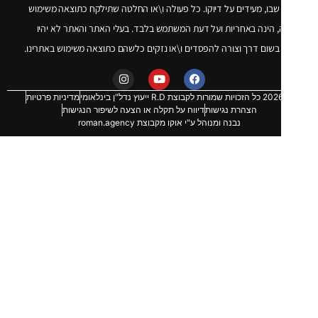
שבו, מעידים על דיוקו. כל פעולה ו\או החלטה שתילקח כתוצאה משימוש
 הינה באחריות ועל דעת המשתמש בלבד. בעלי האתר והאתר לא יהיו
שום דרך וצורה להפסדים ו\או נזקים כלשהם כתוצאה משימוש באתרינו.
מדיניות פרטיות
הצהרת נגישות
דיווח על תקלה או הצעה לשיפור הנגישות
נבנה ומנוהל ע"י אוקו מקבוצת roman.agency