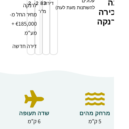
עלולים
ה
דירה
83
2
2
לרנקה
להשתנות מעת לעת)
ירה
מ"ר
מחיר החל מ-
נקה
€185,000 +
מע"מ
דירה חדשה
ומודרנית
בפרויקט
יוקרתי
בשכונת
ורגינאס
המבוקשת
בלרנקה.
מרחק מהים
שדה תעופה
5 ק”מ
6 ק”מ
מאפייני