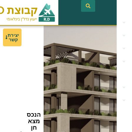
לתוכן
יצירת
קשר
הנכס
מצא
חן