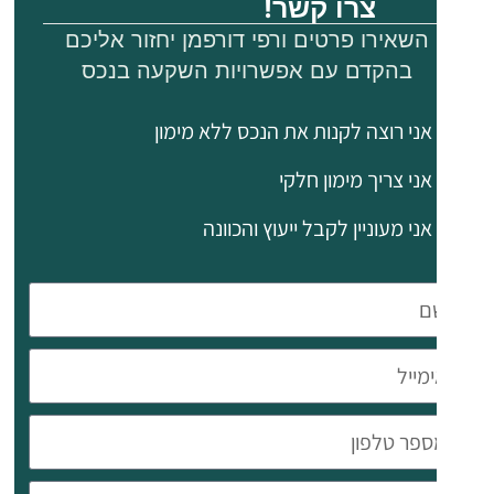
צרו קשר!
מאובטחת
השאירו פרטים ורפי דורפמן יחזור אליכם
בקומת
בהקדם עם אפשרויות השקעה בנכס
הקרקע
– מחסן פרטי
אני רוצה לקנות את הנכס ללא מימון
– מעלית
אני צריך מימון חלקי
בבניין
אני מעוניין לקבל ייעוץ והכוונה
על האזור:
– חוף
פיניקודס:
כ-4 ק"מ
– חוף מקנזי:
כ-6 ק"מ
– מרכז העיר
לרנקה: כ-3