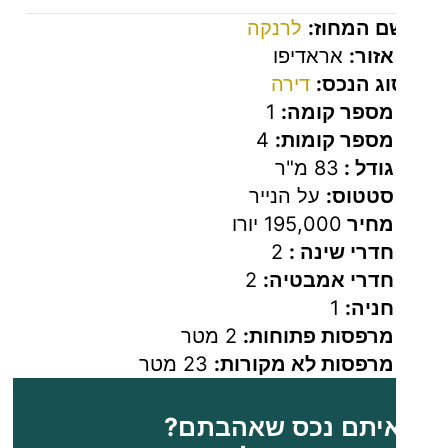
מקלחת
ם המחוז:
לרנקה
אזור:
אראדיפו
מאפייני חוץ:
וג הנכס:
דירה
– מרפסת
מספר קומה:
1
גדולה
מספר קומות:
4
המתאימה
גודל :
83 מ"ר
לסעודה
סטטוס:
על הנייר
חיצונית
מחיר
195,000 יורו
חדרי שינה :
2
ואירוח עם
חדרי אמבטיה:
2
נוף לים
חניה:
1
מתקנים
מרפסות פתוחות:
2 מטר
נוספים:
מרפסות לא מקורות:
23 מטר
– חניה
יתם נכס שאהבתם?
פרטית