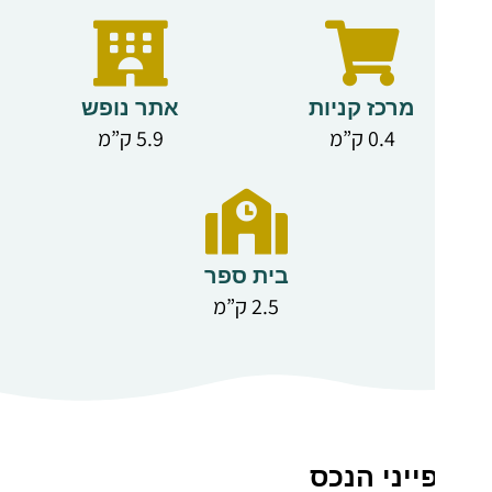
הדירה:
– סלון, פינת
אוכל ומטבח
מרכז קניות
אתר נופש
בתכנון פתוח
0.4 ק”מ
5.9 ק”מ
– שני חדרי
שינה
מרווחים,
כולל חדר
בית ספר
רחצה פרטי
2.5 ק”מ
בחדר השינה
הראשי
– חדר רחצה
משפחתי
נוסף עם
יני הנכס