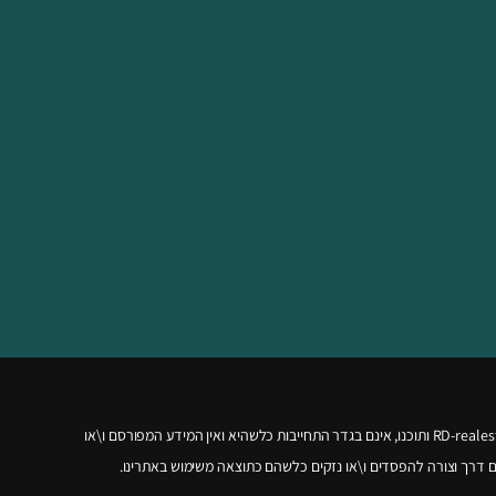
RD-realest
ותוכנו, אינם בגדר התחייבות כלשהיא ואין המידע המפורסם ו\או
 דרך וצורה להפסדים ו\או נזקים כלשהם כתוצאה משימוש באתרינו.