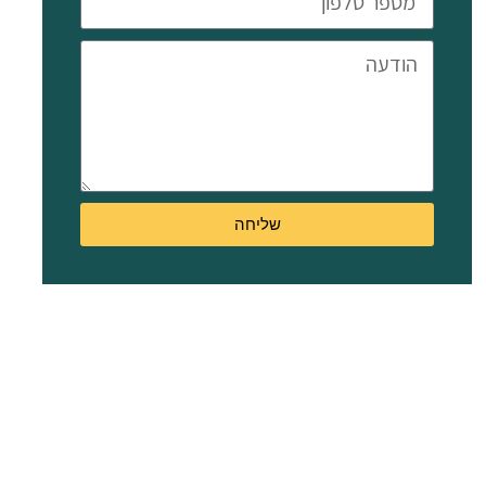
באזור
נגיש
בפגיה,
סמוך
לשירותים
עירוניים,
תחבורה
שליחה
ציבורית
ונקודות
עניין.