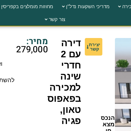
ירה
מדריכי השקעות נדל"ן
מחוזות מומלצים בקפריסין
צור קשר
מחיר:
דירה
יצירת
279,000
קשר
עם 2
ה
חדרי
ו
שינה
להשתנ
למכירה
בפאפוס
טאון,
הנכס
פגיה
מצא
חן