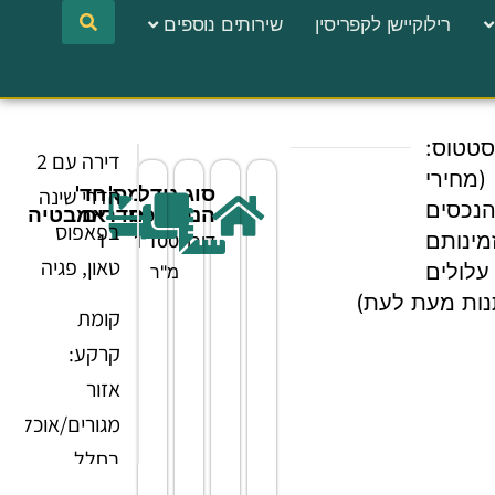
רילוקיישן לקפריסין
שירותים נוספים
סטטוס:
דירה עם 2
(מחירי
סוג
גודל
מס'
חד'
חדרי שינה
נכסים
הנכס
הנכס
חדרים
אמבטיה
בפאפוס
זמינותם
דירה
100
1
1
טאון, פגיה
עלולים
מ"ר
ות מעת לעת)
קומת
קרקע:
אזור
מגורים/אוכל
בחלל