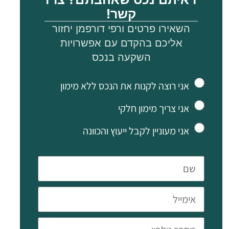
כוללים
קשר!
יציאה
השאירו פרטים ורפי דורפמן יחזור
למרפסת.
אליכם בהקדם עם אפשרויות
מאפיינים
השקעה בנכס
נוספים:
מיזוג אוויר
אני רוצה לקנות את הנכס ללא מימון
בכל
אני צריך מימון חלקי
הנכס.
אני מעוניין לקבל ייעוץ והכוונה
חניה
מקורה.
מיקום:
פאפוס
טאון
ממוקם