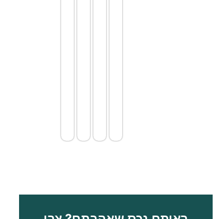
פתוח.
מטבח
פתוח.
קומה
ראשונה:
חדר רחצה
משפחתי.
2 חדרי
שינה
זוגיים עם
ארונות
קיר.
חלק
מהחדרים
ראיתם נכס שאהבתם? צרו