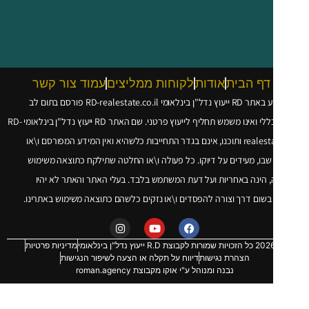
דף הבית
אודות
לקוחות ממליצים
עמוד צור קשר
עוץ נדל"ן בינלאומי
RD-realestate.co.il
פורסם בתום לב
 ואינו משמש תחליף לייעוץ פרטני. שם האתר RD ייעוץ נדל"ן בינלאומי
RD-
realesta
ותוכנו, אינם בגדר התחייבות כלשהיא ואין המידע המפורסם ו\או
שבו, מעידים על דיוקו. כל פעולה ו\או החלטה שתילקח כתוצאה משימוש
 הינה באחריות ועל דעת המשתמש בלבד. בעלי האתר והאתר לא יהיו
שום דרך וצורה להפסדים ו\או נזקים כלשהם כתוצאה משימוש באתרינו.
מדיניות פרטיות
הצהרת נגישות
דיווח על תקלה או הצעה לשיפור הנגישות
נבנה ומנוהל ע"י אוקו מקבוצת roman.agency