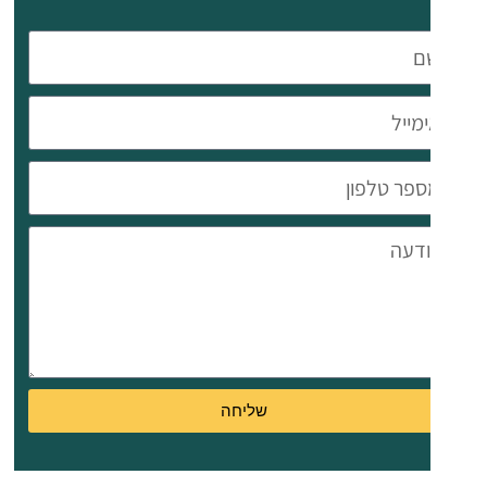
נוספים:
מחסן
צמוד.
חניה
מקורה.
מעלית.
מיקום:
שטרובולוס
ממוקם
באזור
נגיש
בניקוסיה,
שליחה
סמוך
לשירותים