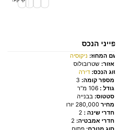
אזור
מגורים/אוכל
בחלל
פתוח.
יני הנכס
מטבח
פתוח.
ם המחוז:
ניקוסיה
אזור:
שטרובולוס
יציאה
וג הנכס:
דירה
מהסלון
מספר קומה:
3
למרפסת
גודל :
106 מ"ר
או אזור
סטטוס:
בבנייה
חיצוני.
מחיר
280,000 יורו
קומה
חדרי שינה :
2
ראשונה:
חדרי אמבטיה:
2
סוג מטבח:
פתוח
חדר