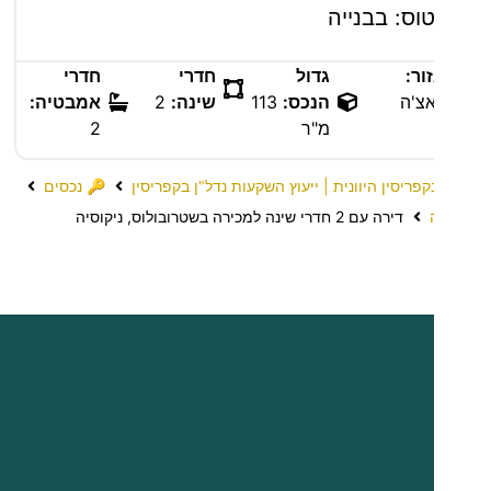
וס: בבנייה
ור:
גדול
חדרי
חדרי
צ'ה
הנכס:
113
שינה:
2
אמבטיה:
מ"ר
2
קפריסין היוונית | ייעוץ השקעות נדל"ן בקפריסין
🔑 נכסים
דירה עם 2 חדרי שינה למכירה בשטרובולוס, ניקוסיה