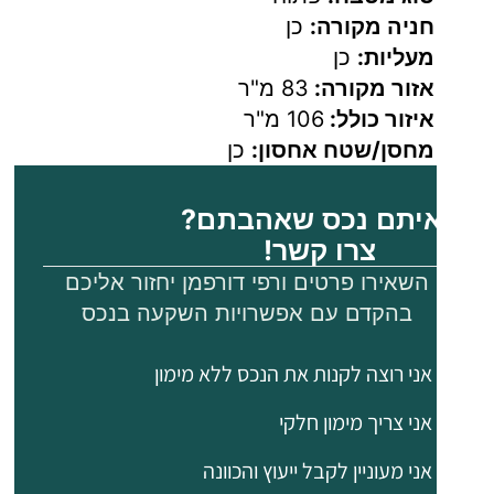
חניה מקורה:
כן
רחצה
מעליות:
כן
משפחתי.
אזור מקורה:
83 מ"ר
2 חדרי
איזור כולל:
106 מ"ר
שינה
מחסן/שטח אחסון:
כן
זוגיים
עם
יתם נכס שאהבתם?
ארונות
צרו קשר!
קיר.
השאירו פרטים ורפי דורפמן יחזור אליכם
בהקדם עם אפשרויות השקעה בנכס
חלק
מהחדרים
אני רוצה לקנות את הנכס ללא מימון
כוללים
יציאה
אני צריך מימון חלקי
למרפסת.
אני מעוניין לקבל ייעוץ והכוונה
מאפיינים