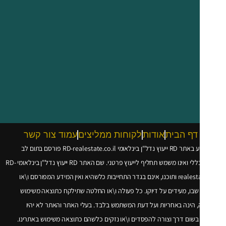
דף הבית
אודות
לקוחות ממליצים
עמוד צור קשר
עוץ נדל"ן בינלאומי
RD-realestate.co.il
פורסם בתום לב
 ואינו משמש תחליף לייעוץ פרטני. שם האתר RD ייעוץ נדל"ן בינלאומי
RD-
realesta
ותוכנו, אינם בגדר התחייבות כלשהיא ואין המידע המפורסם ו\או
שבו, מעידים על דיוקו. כל פעולה ו\או החלטה שתילקח כתוצאה משימוש
 הינה באחריות ועל דעת המשתמש בלבד. בעלי האתר והאתר לא יהיו
שום דרך וצורה להפסדים ו\או נזקים כלשהם כתוצאה משימוש באתרינו.