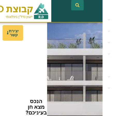
לתוכן
יצירת
קשר
הנכס
מצא חן
בעיניכם?