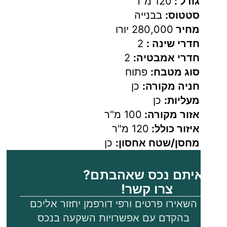
גודל :
120 מ"ר
או
סטטוס:
בבנייה
אזור
מחיר
280,000 יורו
חיצוני.
חדרי שינה :
2
קומה
חדרי אמבטיה:
2
סוג מטבח:
פתוח
ראשונה:
חניה מקורה:
כן
חדר
מעליות:
כן
רחצה
אזור מקורה:
100 מ"ר
משפחתי.
איזור כולל:
120 מ"ר
3 חדרי
מחסן/שטח אחסון:
כן
שינה
זוגיים
יתם נכס שאהבתם?
עם
צרו קשר!
ארונות
השאירו פרטים ורפי דורפמן יחזור אליכם
בהקדם עם אפשרויות השקעה בנכס
קיר.