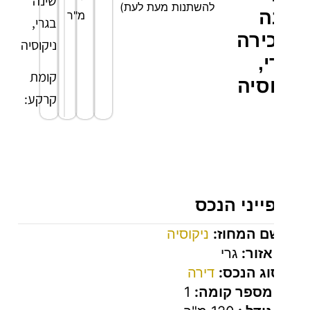
שינה
להשתנות מעת לעת)
ה
מ"ר
בגרי,
ירה
ניקוסיה
,
קומת
וסיה
קרקע:
אזור
מגורים/אוכל
בחלל
פתוח.
יני הנכס
מטבח
פתוח.
ם המחוז:
ניקוסיה
אזור:
גרי
יציאה
וג הנכס:
דירה
מהסלון
מספר קומה:
1
למרפסת