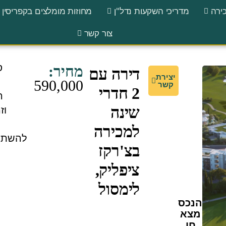
ירה
מדריכי השקעות נדל"ן
מחוזות מומלצים בקפריסין
צור קשר
ס
מחיר:
דירה עם
יצירת
590,000
קשר
2 חדרי
ה
שינה
וז
ע
למכירה
להשתנ
בצ'רקז
ציפליק,
לימסול
הנכס
מצא
חן