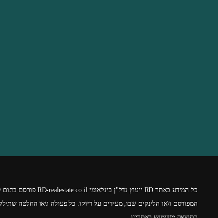
כל המידע באתר RD ייעוץ נדל"ן בינלאומי
RD-realestate.co.il
פורסם בתום לב וכמ
המפורסם ו\או הלינקים שבו, מעידים על דיוקו. כל פעולה ו\או החלטה שתי
כתוצאה משימוש באתרינו.