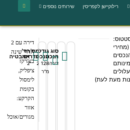
רילוקיישן לקפריסין
שירותים נוספים
טטוס:
דירה עם 2
(מחירי
סוג
גודל
מס'
חד'
חדרי שינה
נכסים
הנכס
הנכס
חדרים
אמבטיה
בצ'רקז
מינותם
דירה
128
2
2
ציפליק,
לולים
מ"ר
ות מעת לעת)
לימסול
בקומת
הקרקע:
אזור
מגורים/אוכל
בחלל