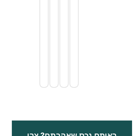
פתוח.
מטבח
פתוח.
שירותי
אורחים.
קומה
ראשונה:
חדר רחצה
משפחתי.
2 חדרי
שינה זוגיים
עם ארונות
קיר.
חלק
ראיתם נכס שאהבתם? צרו