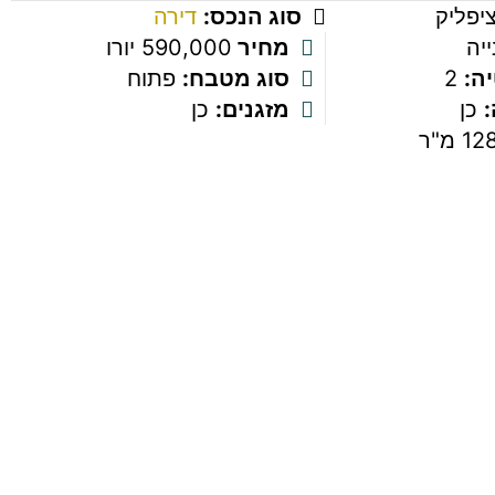
יפליק
סוג הנכס:
דירה
יה
מחיר
590,000 יורו
ה:
2
סוג מטבח:
פתוח
כן
מזגנים:
כן
12 מ"ר