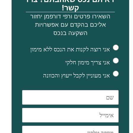
מהחדרים
קשר!
כוללים
השאירו פרטים ורפי דורפמן יחזור
אליכם בהקדם עם אפשרויות
יציאה
השקעה בנכס
למרפסת.
מאפיינים
אני רוצה לקנות את הנכס ללא מימון
נוספים:
אני צריך מימון חלקי
מיזוג אוויר
בכל הנכס.
אני מעוניין לקבל ייעוץ והכוונה
חניה
מקורה.
מיקום:
מתחם
מגורים
שקט