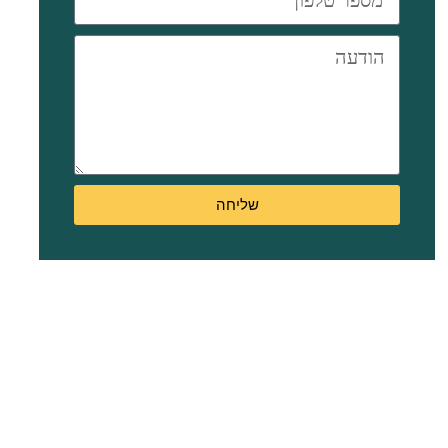
בצ'רקז
ציפליק,
בלב אזור
מבוקש
במחוז
לימסול.
שליחה
צ'רקז
ציפליק
ממוקם
באזור נגיש
בלימסול,
סמוך
לשירותים
עירוניים,