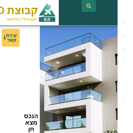
לתוכן
יצירת
קשר
הנכס
מצא
חן