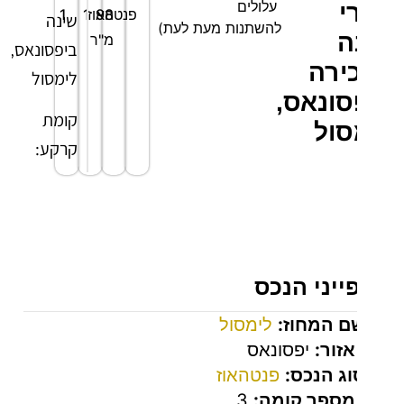
עלולים
י
98
פנטהאוז
1
1
שינה
להשתנות מעת לעת)
ה
מ"ר
ביפסונאס,
ירה
לימסול
סונאס,
קומת
סול
קרקע:
אזור
מגורים/אוכל
בחלל
פתוח.
יני הנכס
מטבח
פתוח.
ם המחוז:
לימסול
אזור:
יפסונאס
קומה
וג הנכס:
פנטהאוז
ראשונה:
מספר קומה:
3