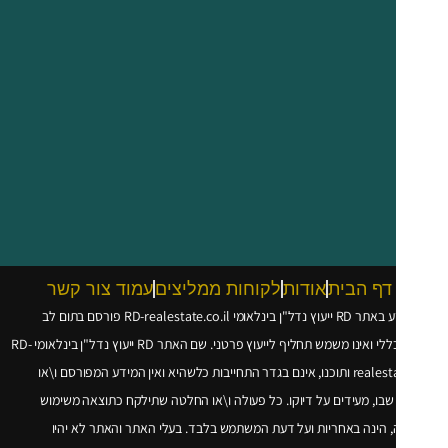
דף הבית
אודות
לקוחות ממליצים
עמוד צור קשר
עוץ נדל"ן בינלאומי
RD-realestate.co.il
פורסם בתום לב
 ואינו משמש תחליף לייעוץ פרטני. שם האתר RD ייעוץ נדל"ן בינלאומי
RD-
realesta
ותוכנו, אינם בגדר התחייבות כלשהיא ואין המידע המפורסם ו\או
שבו, מעידים על דיוקו. כל פעולה ו\או החלטה שתילקח כתוצאה משימוש
 הינה באחריות ועל דעת המשתמש בלבד. בעלי האתר והאתר לא יהיו