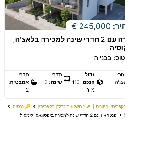
יר:
245,000 €
דירה עם 2 חדרי שינה למכירה בלאצ'ה,
וסיה
וס: בבנייה
ור:
גדול
חדרי
חדרי
צ'ה
הנכס:
113
שינה:
2
אמבטיה:
מ"ר
2
קפריסין היוונית | ייעוץ השקעות נדל"ן בקפריסין
🔑 נכסים
פנטהאוז עם 2 חדרי שינה למכירה ביפסונאס, לימסול