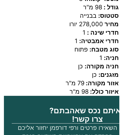
חדר
גודל :
98 מ"ר
רחצה
סטטוס:
בבנייה
משפחתי.
מחיר
278,000 יורו
2 חדרי
חדרי שינה :
1
שינה
חדרי אמבטיה:
1
סוג מטבח:
פתוח
זוגיים
חניה:
1
עם
חניה מקורה:
כן
ארונות
מזגנים:
כן
קיר.
אזור מקורה:
79 מ"ר
חלק
איזור כולל:
98 מ"ר
מהחדרים
כוללים
יתם נכס שאהבתם?
יציאה
צרו קשר!
למרפסת.
השאירו פרטים ורפי דורפמן יחזור אליכם